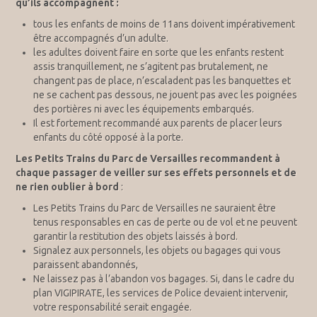
qu’ils accompagnent :
tous les enfants de moins de 11ans doivent impérativement
être accompagnés d’un adulte.
les adultes doivent faire en sorte que les enfants restent
assis tranquillement, ne s’agitent pas brutalement, ne
changent pas de place, n’escaladent pas les banquettes et
ne se cachent pas dessous, ne jouent pas avec les poignées
des portières ni avec les équipements embarqués.
Il est fortement recommandé aux parents de placer leurs
enfants du côté opposé à la porte.
Les Petits Trains du Parc de Versailles recommandent à
chaque passager de veiller sur ses effets personnels et de
ne rien oublier à bord
:
Les Petits Trains du Parc de Versailles ne sauraient être
tenus responsables en cas de perte ou de vol et ne peuvent
garantir la restitution des objets laissés à bord.
Signalez aux personnels, les objets ou bagages qui vous
paraissent abandonnés,
Ne laissez pas à l’abandon vos bagages. Si, dans le cadre du
plan VIGIPIRATE, les services de Police devaient intervenir,
votre responsabilité serait engagée.