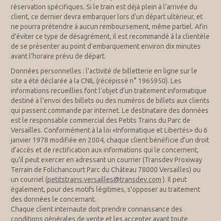
réservation spécifiques. Si le train est déjà plein à l’arrivée du
client, ce dernier devra embarquer lors d’un départ ultérieur, et
ne pourra prétendre à aucun remboursement, même partiel. Afin
d’éviter ce type de désagrément, il est recommandé à la clientèle
de se présenter au point d’embarquement environ dix minutes
avant l’horaire prévu de départ.
Données personnelles : l'activité de billetterie en ligne sur le
site a été déclarée à la CNIL (récépissé n° 1965950). Les
informations recueillies font l’objet d’un traitement informatique
destiné à l'envoi des billets ou des numéros de billets aux clients
qui passent commande par internet. Le destinataire des données
est le responsable commercial des Petits Trains du Parc de
Versailles. Conformément à la loi «Informatique et Libertés» du 6
janvier 1978 modifiée en 2004, chaque client bénéficie d’un droit
d’accès et de rectification aux informations qui le concernent,
qu'il peut exercer en adressant un courrier (Transdev Proxiway
Terrain de Folichancourt Parc du Château 78000 Versailles) ou
un courriel (
petitstrains.versailles@transdev.com
). Il peut
également, pour des motifs légitimes, s'opposer au traitement
des données le concernant.
Chaque client internaute doit prendre connaissance des
conditions générales de vente et les accepter avant toute