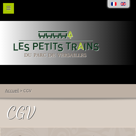
≡
Accueil
>
CGV
CGV