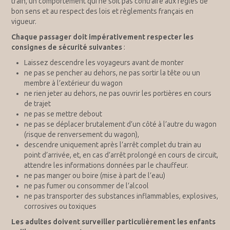
train, un comportement qui ne soit pas contraire aux règles de
bon sens et au respect des lois et règlements français en
vigueur.
Chaque passager doit impérativement respecter les
consignes de sécurité suivantes
:
Laissez descendre les voyageurs avant de monter
ne pas se pencher au dehors, ne pas sortir la tête ou un
membre à l’extérieur du wagon
ne rien jeter au dehors, ne pas ouvrir les portières en cours
de trajet
ne pas se mettre debout
ne pas se déplacer brutalement d’un côté à l’autre du wagon
(risque de renversement du wagon),
descendre uniquement après l’arrêt complet du train au
point d’arrivée, et, en cas d’arrêt prolongé en cours de circuit,
attendre les informations données par le chauffeur.
ne pas manger ou boire (mise à part de l’eau)
ne pas fumer ou consommer de l’alcool
ne pas transporter des substances inflammables, explosives,
corrosives ou toxiques
Les adultes doivent surveiller particulièrement les enfants